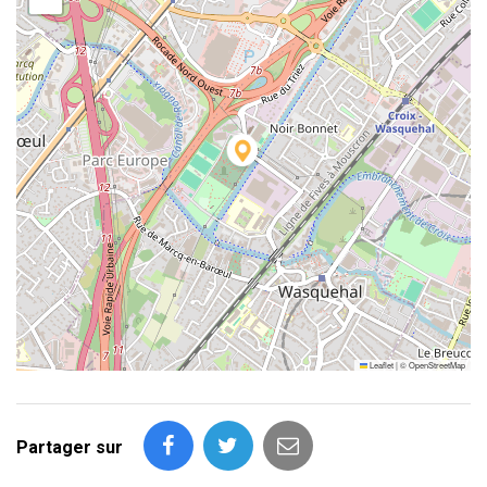
Leaflet
|
©
OpenStreetMap
Partager sur