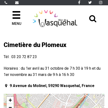
Gestion des traceurs
Lien
Lien
Li
vers
vers
ve
le
le
le
All
compte
compte
co
Facebook
Twitter
In
MENU
à
la
rec
Cimetière du Plomeux
Tél : 03 20 72 87 23
Horaires : du 1er avril au 31 octobre de 7 h 30 à 19 h et du
1er novembre au 31 mars de 9 h à 16 h 30
9 Avenue du Molinel, 59290 Wasquehal, France
+
−