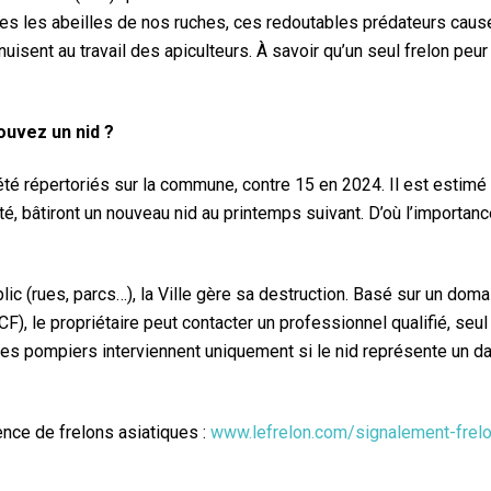
es les abeilles de nos ruches, ces redoutables prédateurs cau
isent au travail des apiculteurs. À savoir qu’un seul frelon peur 
ouvez un nid ?
été répertoriés sur la commune, contre 15 en 2024. Il est estimé 
ité, bâtiront un nouveau nid au printemps suivant. D’où l’importanc
lic (rues, parcs…), la Ville gère sa destruction. Basé sur un dom
), le propriétaire peut contacter un professionnel qualifié, seul 
es pompiers interviennent uniquement si le nid représente un d
ence de frelons asiatiques :
www.lefrelon.com/signalement-frelo