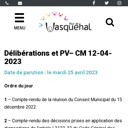
Gestion des traceurs
Lien
Lien
Li
vers
vers
ve
le
le
le
All
compte
compte
co
Facebook
Twitter
In
MENU
à
la
rec
Délibérations et PV– CM 12-04-
2023
Date de parution : le mardi 25 avril 2023
Ordre du jour
1
– Compte-rendu de la réunion du Conseil Municipal du 15
décembre 2022.
2
– Compte-rendu des décisions prises en application des