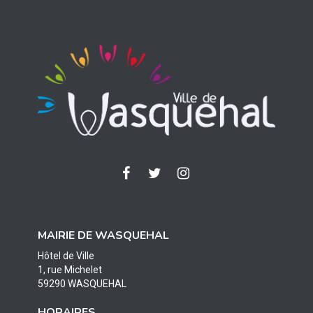
Lien
Lien
Lien
vers
vers
vers
le
le
le
compte
compte
compte
MAIRIE DE WASQUEHAL
Facebook
Twitter
Instagram
Hôtel de Ville
1, rue Michelet
59290 WASQUEHAL
HORAIRES