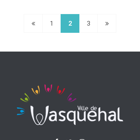
1
2
3
Page
Page
précédente
suivante