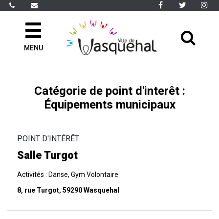
Gestion des traceurs
Lien
Lien
Li
vers
vers
ve
le
le
le
All
compte
compte
co
Facebook
Twitter
In
MENU
à
la
rec
Catégorie de point d'interêt :
Équipements municipaux
POINT D'INTÉRÊT
Salle Turgot
Activités : Danse, Gym Volontaire
8, rue Turgot, 59290 Wasquehal