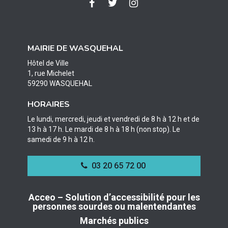
Lien
Lien
Lien
vers
vers
vers
le
le
le
compte
compte
compte
MAIRIE DE WASQUEHAL
Facebook
Twitter
Instagram
Hôtel de Ville
1, rue Michelet
59290 WASQUEHAL
HORAIRES
Le lundi, mercredi, jeudi et vendredi de 8 h à 12 h et de
13 h à 17 h. Le mardi de 8 h à 18 h (non stop). Le
samedi de 9 h à 12 h.
03 20 65 72 00
Acceo – Solution d’accessibilité pour les
personnes sourdes ou malentendantes
Marchés publics