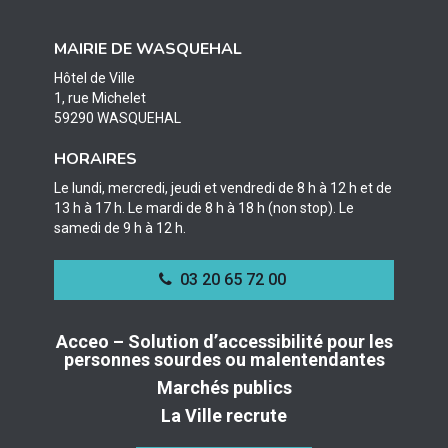
le
le
le
compte
compte
compte
MAIRIE DE WASQUEHAL
Facebook
Twitter
Instagram
Hôtel de Ville
1, rue Michelet
59290 WASQUEHAL
HORAIRES
Le lundi, mercredi, jeudi et vendredi de 8 h à 12 h et de
13 h à 17 h. Le mardi de 8 h à 18 h (non stop). Le
samedi de 9 h à 12 h.
03 20 65 72 00
Acceo – Solution d’accessibilité pour les
personnes sourdes ou malentendantes
Marchés publics
La Ville recrute