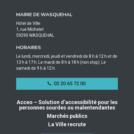
le
le
le
compte
compte
compte
MAIRIE DE WASQUEHAL
Facebook
Twitter
Instagram
Hôtel de Ville
1, rue Michelet
59290 WASQUEHAL
HORAIRES
Le lundi, mercredi, jeudi et vendredi de 8 h à 12 h et de
13 h à 17 h. Le mardi de 8 h à 18 h (non stop). Le
samedi de 9 h à 12 h.
03 20 65 72 00
Acceo – Solution d’accessibilité pour les
personnes sourdes ou malentendantes
Marchés publics
La Ville recrute