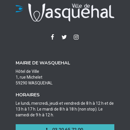
Lien
Lien
Lien
vers
vers
vers
le
le
le
compte
compte
compte
MAIRIE DE WASQUEHAL
Facebook
Twitter
Instagram
Hôtel de Ville
1, rue Michelet
59290 WASQUEHAL
HORAIRES
Le lundi, mercredi, jeudi et vendredi de 8 h à 12 h et de
13 h à 17 h. Le mardi de 8 h à 18 h (non stop). Le
samedi de 9 h à 12 h.
03 20 65 72 00