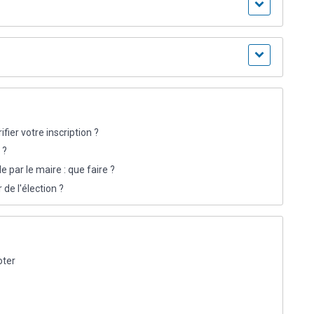
fier votre inscription ?
 ?
le par le maire : que faire ?
 de l'élection ?
oter