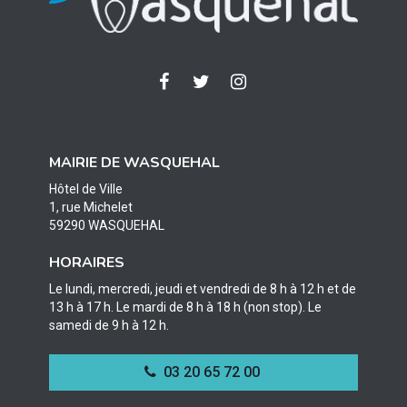
Lien
Lien
Lien
vers
vers
vers
le
le
le
compte
compte
compte
MAIRIE DE WASQUEHAL
Facebook
Twitter
Instagram
Hôtel de Ville
1, rue Michelet
59290 WASQUEHAL
HORAIRES
Le lundi, mercredi, jeudi et vendredi de 8 h à 12 h et de
13 h à 17 h. Le mardi de 8 h à 18 h (non stop). Le
samedi de 9 h à 12 h.
03 20 65 72 00