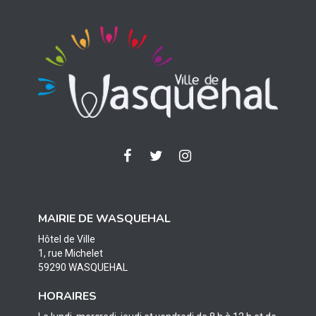
Lien
Lien
Lien
vers
vers
vers
le
le
le
compte
compte
compte
MAIRIE DE WASQUEHAL
Facebook
Twitter
Instagram
Hôtel de Ville
1, rue Michelet
59290 WASQUEHAL
HORAIRES