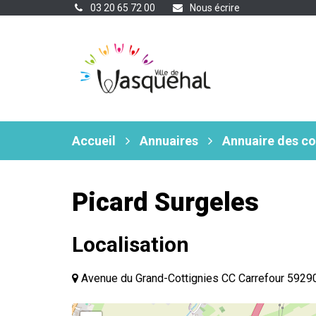
Gestion des traceurs
03 20 65 72 00
Nous écrire
Accueil
Annuaires
Annuaire des c
Picard Surgeles
Localisation
Avenue du Grand-Cottignies CC Carrefour 592