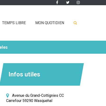
Lien
Lien
Lien
vers
vers
vers
le
le
le
compte
compte
compte
RECHERCHE
TEMPS LIBRE
MON QUOTIDIEN
Facebook
Twitter
Instagram
eles
FERMER
Infos utiles
Avenue du Grand-Cottignies CC
Carrefour 59290 Wasquehal