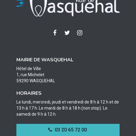
Lien
Lien
Lien
vers
vers
vers
le
le
le
compte
compte
compte
MAIRIE DE WASQUEHAL
Facebook
Twitter
Instagram
Hôtel de Ville
1, rue Michelet
59290 WASQUEHAL
HORAIRES
Le lundi, mercredi, jeudi et vendredi de 8 h à 12 h et de
13 h à 17 h. Le mardi de 8 h à 18 h (non stop). Le
samedi de 9 h à 12 h.
03 20 65 72 00