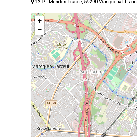
12 Pl. Mendes France, 59290 Wasquehal, Franc
+
−