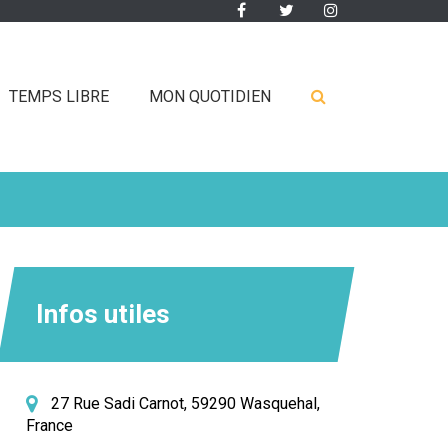
Lien
Lien
Lien
vers
vers
vers
le
le
le
compte
compte
compte
RECHERCHE
TEMPS LIBRE
MON QUOTIDIEN
Facebook
Twitter
Instagram
FERMER
Infos utiles
27 Rue Sadi Carnot, 59290 Wasquehal,
France