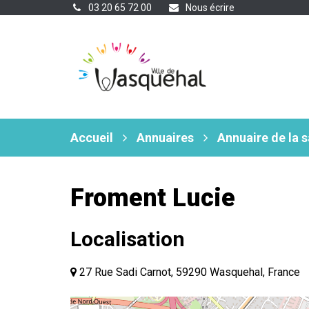
Gestion des traceurs
03 20 65 72 00
Nous écrire
Accueil
Annuaires
Annuaire de la 
Froment Lucie
Localisation
27 Rue Sadi Carnot, 59290 Wasquehal, France