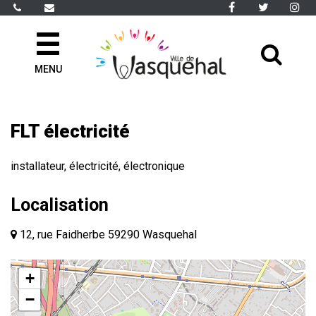
Gestion des traceurs
Lien
Lien
Li
vers
vers
ve
le
le
le
All
compte
compte
co
Facebook
Twitter
In
MENU
à
la
rec
FLT électricité
installateur, électricité, électronique
Localisation
12, rue Faidherbe 59290 Wasquehal
+
−