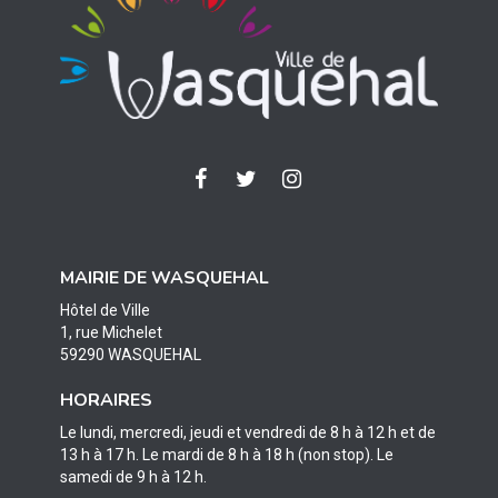
Lien
Lien
Lien
vers
vers
vers
le
le
le
compte
compte
compte
MAIRIE DE WASQUEHAL
Facebook
Twitter
Instagram
Hôtel de Ville
1, rue Michelet
59290 WASQUEHAL
HORAIRES
Le lundi, mercredi, jeudi et vendredi de 8 h à 12 h et de
13 h à 17 h. Le mardi de 8 h à 18 h (non stop). Le
samedi de 9 h à 12 h.