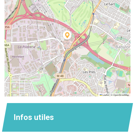
Leaflet
|
©
OpenStreetMap
Infos utiles