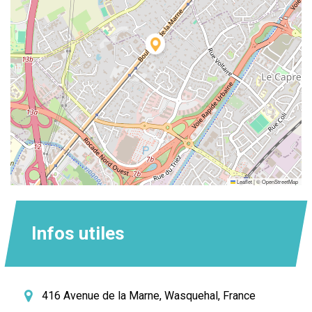
Leaflet
|
©
OpenStreetMap
Infos utiles
416 Avenue de la Marne, Wasquehal, France