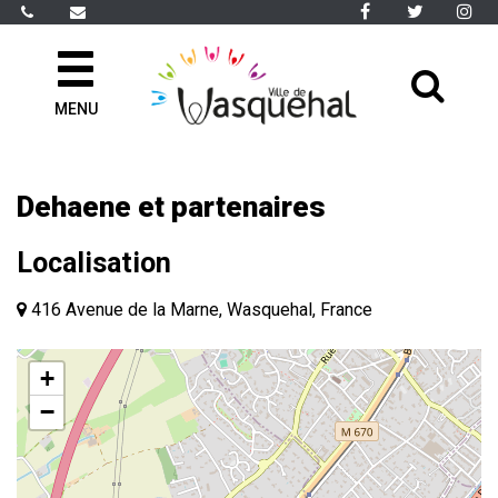
Gestion des traceurs
Lien
Lien
Li
vers
vers
ve
le
le
le
All
compte
compte
co
Facebook
Twitter
In
MENU
à
la
rec
Dehaene et partenaires
Localisation
416 Avenue de la Marne, Wasquehal, France
+
−