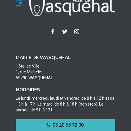
Lien
Lien
Lien
vers
vers
vers
le
le
le
compte
compte
compte
MAIRIE DE WASQUEHAL
Facebook
Twitter
Instagram
Hôtel de Ville
1, rue Michelet
59290 WASQUEHAL
HORAIRES
Le lundi, mercredi, jeudi et vendredi de 8 h à 12 h et de
13 h à 17 h. Le mardi de 8 h à 18 h (non stop). Le
samedi de 9 h à 12 h.
03 20 65 72 00