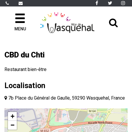
Gestion des traceurs
Lien
Lien
Li
vers
vers
ve
le
le
le
All
compte
compte
co
Facebook
Twitter
In
MENU
à
la
rec
CBD du Chti
Restaurant bien-être
Localisation
7b Place du Général de Gaulle, 59290 Wasquehal, France
+
−