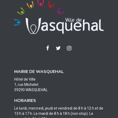
Lien
Lien
Lien
vers
vers
vers
le
le
le
compte
compte
compte
MAIRIE DE WASQUEHAL
Facebook
Twitter
Instagram
Hôtel de Ville
1, rue Michelet
59290 WASQUEHAL
HORAIRES
Le lundi, mercredi, jeudi et vendredi de 8 h à 12 h et de
13 h à 17 h. Le mardi de 8 h à 18 h (non stop). Le