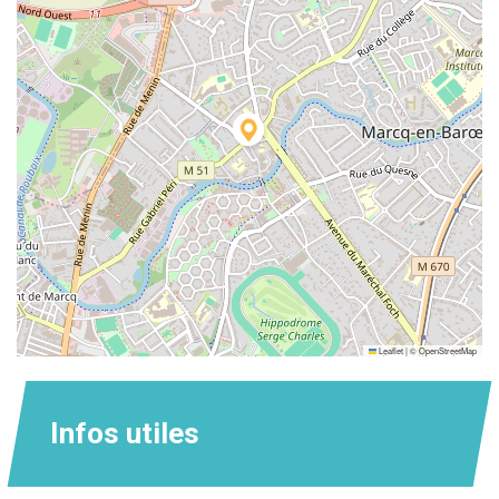
Leaflet
|
©
OpenStreetMap
Infos utiles