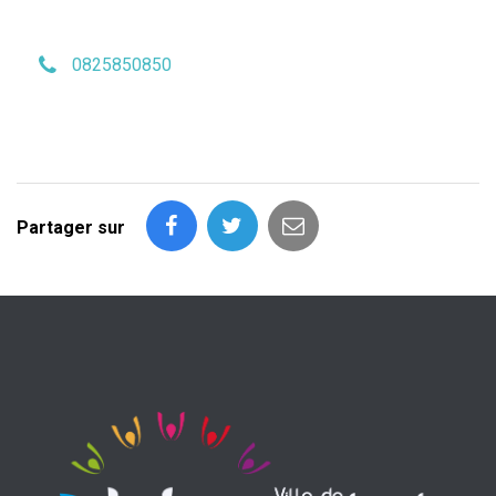
0825850850
Partager sur