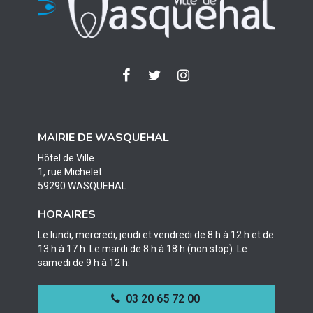
Lien
Lien
Lien
vers
vers
vers
le
le
le
compte
compte
compte
MAIRIE DE WASQUEHAL
Facebook
Twitter
Instagram
Hôtel de Ville
1, rue Michelet
59290 WASQUEHAL
HORAIRES
Le lundi, mercredi, jeudi et vendredi de 8 h à 12 h et de
13 h à 17 h. Le mardi de 8 h à 18 h (non stop). Le
samedi de 9 h à 12 h.
03 20 65 72 00