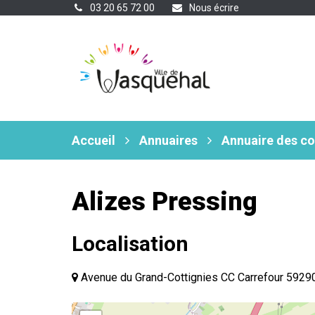
Gestion des traceurs
03 20 65 72 00
Nous écrire
Accueil
Annuaires
Annuaire des c
Alizes Pressing
Localisation
Avenue du Grand-Cottignies CC Carrefour 592