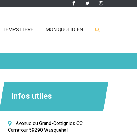
Lien
Lien
Lien
vers
vers
vers
le
le
le
compte
compte
compte
RECHERCHE
TEMPS LIBRE
MON QUOTIDIEN
Facebook
Twitter
Instagram
FERMER
Infos utiles
Avenue du Grand-Cottignies CC
Carrefour 59290 Wasquehal