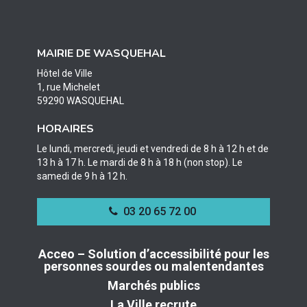
vers
vers
vers
le
le
le
compte
compte
compte
MAIRIE DE WASQUEHAL
Facebook
Twitter
Instagram
Hôtel de Ville
1, rue Michelet
59290 WASQUEHAL
HORAIRES
Le lundi, mercredi, jeudi et vendredi de 8 h à 12 h et de
13 h à 17 h. Le mardi de 8 h à 18 h (non stop). Le
samedi de 9 h à 12 h.
03 20 65 72 00
Acceo – Solution d’accessibilité pour les
personnes sourdes ou malentendantes
Marchés publics
La Ville recrute