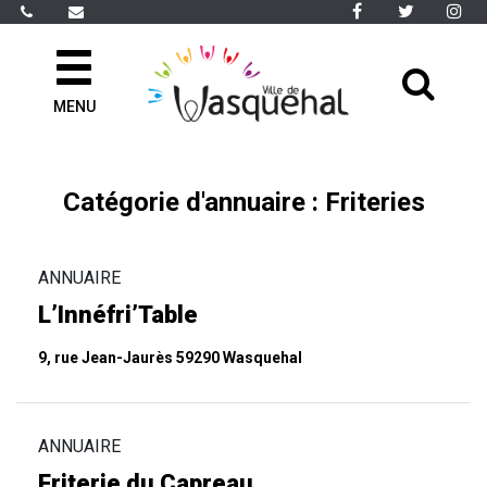
Gestion des traceurs
Lien
Lien
Li
vers
vers
ve
le
le
le
All
compte
compte
co
Facebook
Twitter
In
MENU
à
la
rec
Catégorie d'annuaire :
Friteries
ANNUAIRE
L’Innéfri’Table
9, rue Jean-Jaurès 59290 Wasquehal
ANNUAIRE
Friterie du Capreau