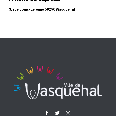
3, rue Louis-Lejeune 59290 Wasquehal
Lien
Lien
Lien