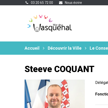
Gestion des traceurs
03 20 65 72 00
Nous écrire
Accueil
Découvrir la Ville
Le Conse
Steeve COQUANT
Délégat
Foncti