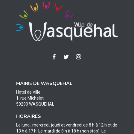
Lien
Lien
Lien
vers
vers
vers
le
le
le
compte
compte
compte
MAIRIE DE WASQUEHAL
Facebook
Twitter
Instagram
Hôtel de Ville
1, rue Michelet
59290 WASQUEHAL
HORAIRES
Le lundi, mercredi, jeudi et vendredi de 8 h à 12 h et de
13 h à 17 h. Le mardi de 8 h à 18 h (non stop). Le